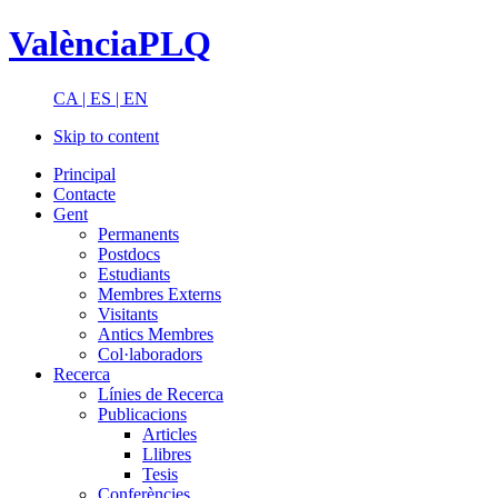
ValènciaPLQ
CA |
ES |
EN
Skip to content
Principal
Contacte
Gent
Permanents
Postdocs
Estudiants
Membres Externs
Visitants
Antics Membres
Col·laboradors
Recerca
Línies de Recerca
Publicacions
Articles
Llibres
Tesis
Conferències