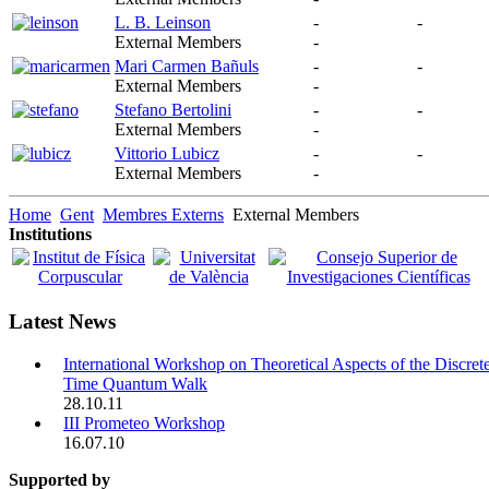
L. B. Leinson
-
-
External Members
-
Mari Carmen Bañuls
-
-
External Members
-
Stefano Bertolini
-
-
External Members
-
Vittorio Lubicz
-
-
External Members
-
Home
Gent
Membres Externs
External Members
Institutions
Latest News
International Workshop on Theoretical Aspects of the Discret
Time Quantum Walk
28.10.11
III Prometeo Workshop
16.07.10
Supported by