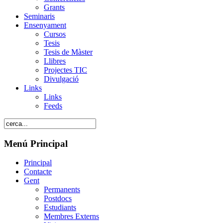
Grants
Seminaris
Ensenyament
Cursos
Tesis
Tesis de Màster
Llibres
Projectes TIC
Divulgació
Links
Links
Feeds
Menú Principal
Principal
Contacte
Gent
Permanents
Postdocs
Estudiants
Membres Externs