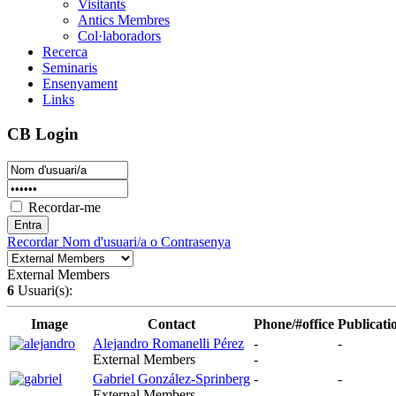
Visitants
Antics Membres
Col·laboradors
Recerca
Seminaris
Ensenyament
Links
CB Login
Recordar-me
Recordar Nom d'usuari/a o Contrasenya
External Members
6
Usuari(s):
Image
Contact
Phone/#office
Publicati
Alejandro Romanelli Pérez
-
-
External Members
-
Gabriel González-Sprinberg
-
-
External Members
-