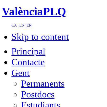
ValènciaPLQ
CA |
ES |
EN
Skip to content
Principal
Contacte
Gent
Permanents
Postdocs
Estudiants