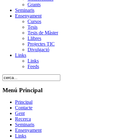
Grants
Seminaris
Ensenyament
Cursos
Tesis
Tesis de Màster
Llibres
Projectes TIC
Divulgació
Links
Links
Feeds
Menú Principal
Principal
Contacte
Gent
Recerca
Seminaris
Ensenyament
Links