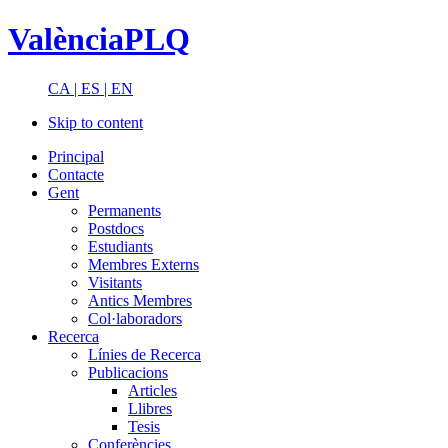
ValènciaPLQ
CA |
ES |
EN
Skip to content
Principal
Contacte
Gent
Permanents
Postdocs
Estudiants
Membres Externs
Visitants
Antics Membres
Col·laboradors
Recerca
Línies de Recerca
Publicacions
Articles
Llibres
Tesis
Conferències