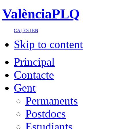
ValènciaPLQ
CA |
ES |
EN
Skip to content
Principal
Contacte
Gent
Permanents
Postdocs
Estudiants