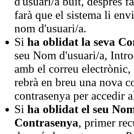
d'usuari/a buit, després f
farà que el sistema li env
nom d'usuari/a.
Si
ha oblidat la seva C
seu Nom d'usuari/a, Intr
amb el correu electrònic, 
rebrà en breu una nova c
contrasenya per accedir a
Si
ha oblidat el seu Nom
Contrasenya
, primer re