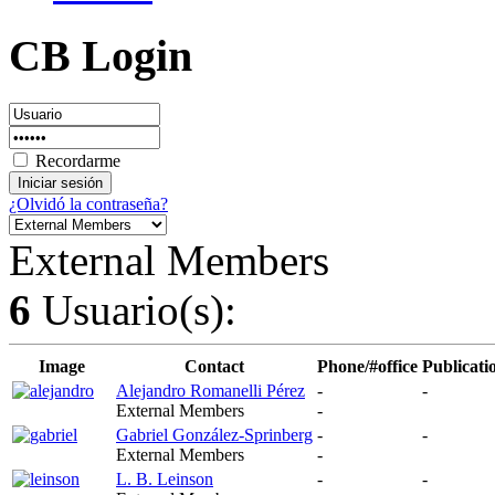
CB Login
Recordarme
¿Olvidó la contraseña?
External Members
6
Usuario(s):
Image
Contact
Phone/#office
Publicati
Alejandro Romanelli Pérez
-
-
External Members
-
Gabriel González-Sprinberg
-
-
External Members
-
L. B. Leinson
-
-