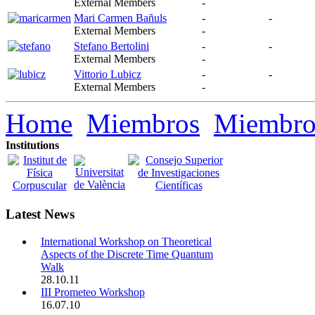
External Members
-
Mari Carmen Bañuls
-
-
External Members
-
Stefano Bertolini
-
-
External Members
-
Vittorio Lubicz
-
-
External Members
-
Home
Miembros
Miembros
Institutions
Latest News
International Workshop on Theoretical
Aspects of the Discrete Time Quantum
Walk
28.10.11
III Prometeo Workshop
16.07.10