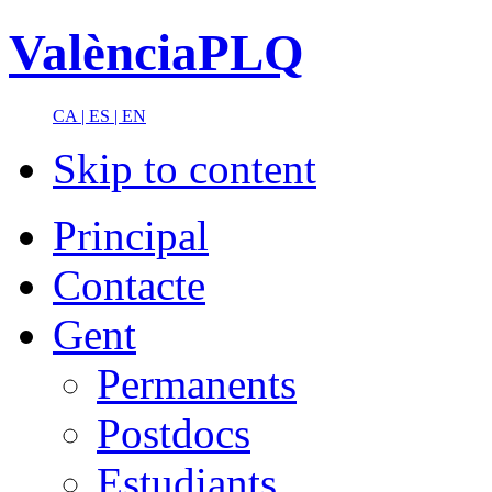
ValènciaPLQ
CA |
ES |
EN
Skip to content
Principal
Contacte
Gent
Permanents
Postdocs
Estudiants