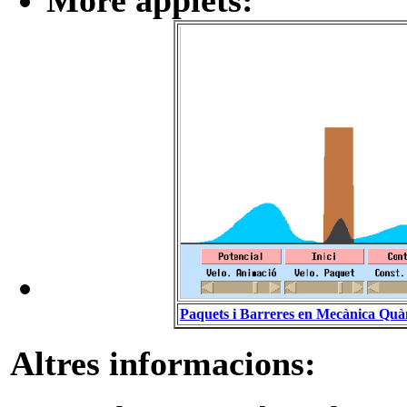
More applets:
Paquets i Barreres en Mecànica Quà
Altres informacions: