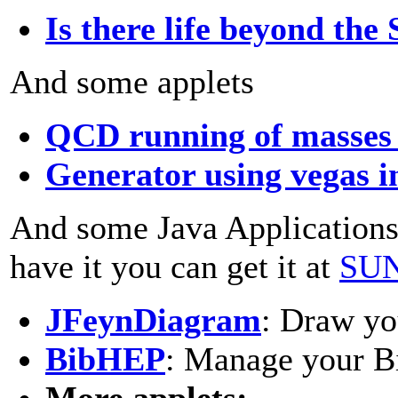
Is there life beyond th
And some applets
QCD running of masses a
Generator using vegas i
And some Java Applications 
have it you can get it at
SU
JFeynDiagram
: Draw yo
BibHEP
: Manage your B