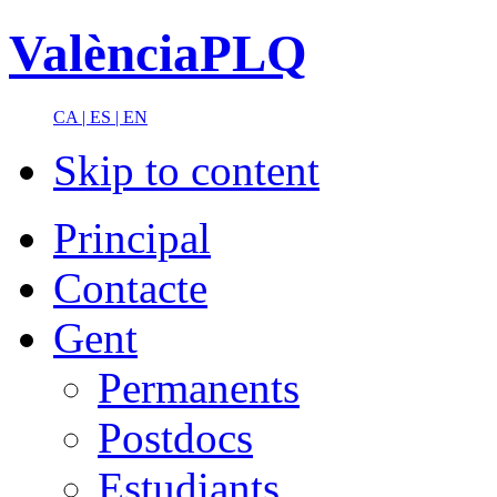
ValènciaPLQ
CA |
ES |
EN
Skip to content
Principal
Contacte
Gent
Permanents
Postdocs
Estudiants