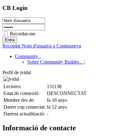
CB Login
Recordar-me
Recordar Nom d'usuari/a o Contrasenya
Community
:
Sobre Community Builder...
;
Perfil de jvidal
Lectures:
131138
Estat de connexió:
DESCONNECTAT
Membre des de:
fa 16 anys
Darrer cop connectat:
fa 12 anys
Darrera actualització:
-
Informació de contacte