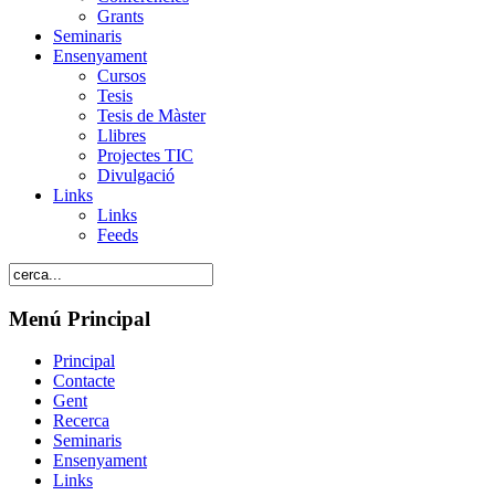
Grants
Seminaris
Ensenyament
Cursos
Tesis
Tesis de Màster
Llibres
Projectes TIC
Divulgació
Links
Links
Feeds
Menú Principal
Principal
Contacte
Gent
Recerca
Seminaris
Ensenyament
Links