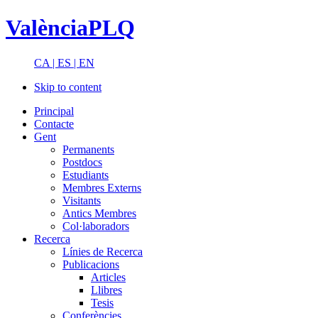
ValènciaPLQ
CA |
ES |
EN
Skip to content
Principal
Contacte
Gent
Permanents
Postdocs
Estudiants
Membres Externs
Visitants
Antics Membres
Col·laboradors
Recerca
Línies de Recerca
Publicacions
Articles
Llibres
Tesis
Conferències