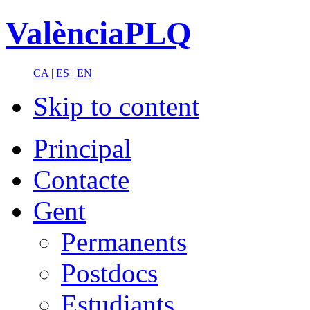
ValènciaPLQ
CA |
ES |
EN
Skip to content
Principal
Contacte
Gent
Permanents
Postdocs
Estudiants