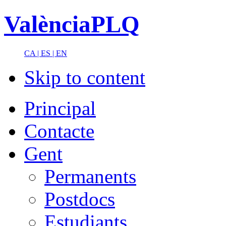
ValènciaPLQ
CA |
ES |
EN
Skip to content
Principal
Contacte
Gent
Permanents
Postdocs
Estudiants