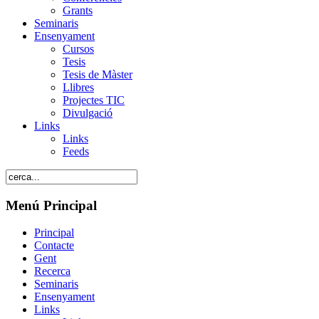
Grants
Seminaris
Ensenyament
Cursos
Tesis
Tesis de Màster
Llibres
Projectes TIC
Divulgació
Links
Links
Feeds
Menú Principal
Principal
Contacte
Gent
Recerca
Seminaris
Ensenyament
Links