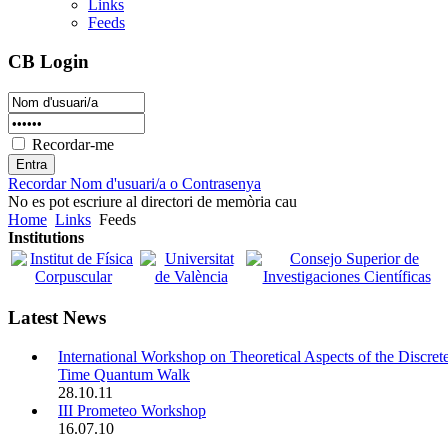
Links
Feeds
CB Login
Recordar-me
Recordar Nom d'usuari/a o Contrasenya
No es pot escriure al directori de memòria cau
Home
Links
Feeds
Institutions
Latest News
International Workshop on Theoretical Aspects of the Discret
Time Quantum Walk
28.10.11
III Prometeo Workshop
16.07.10