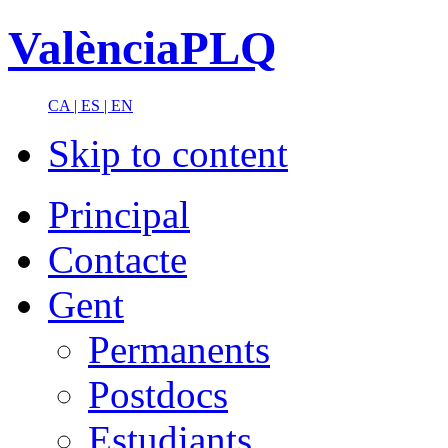
ValènciaPLQ
CA |
ES |
EN
Skip to content
Principal
Contacte
Gent
Permanents
Postdocs
Estudiants