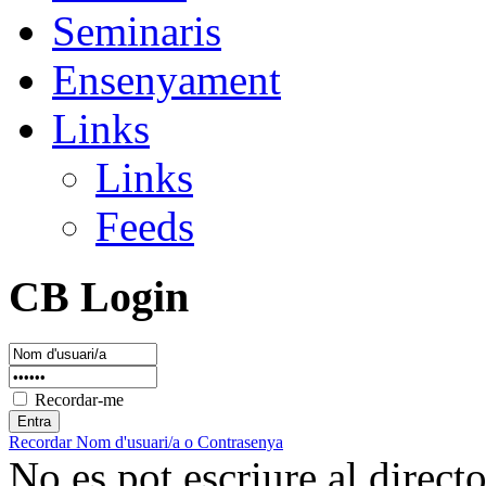
Seminaris
Ensenyament
Links
Links
Feeds
CB Login
Recordar-me
Recordar Nom d'usuari/a o Contrasenya
No es pot escriure al direc