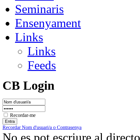
Seminaris
Ensenyament
Links
Links
Feeds
CB Login
Recordar-me
Recordar Nom d'usuari/a o Contrasenya
No es pot escriure al direc