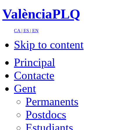
ValènciaPLQ
CA |
ES |
EN
Skip to content
Principal
Contacte
Gent
Permanents
Postdocs
Estudiants