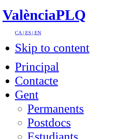
ValènciaPLQ
CA |
ES |
EN
Skip to content
Principal
Contacte
Gent
Permanents
Postdocs
Estudiants