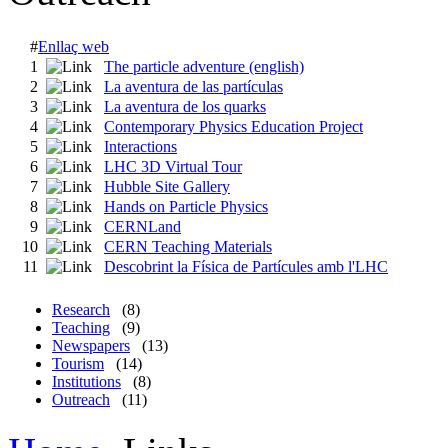
#
Enllaç web
1
The particle adventure (english)
2
La aventura de las partículas
3
La aventura de los quarks
4
Contemporary Physics Education Project
5
Interactions
6
LHC 3D Virtual Tour
7
Hubble Site Gallery
8
Hands on Particle Physics
9
CERNLand
10
CERN Teaching Materials
11
Descobrint la Física de Partícules amb l'LHC
Research
(8)
Teaching
(9)
Newspapers
(13)
Tourism
(14)
Institutions
(8)
Outreach
(11)