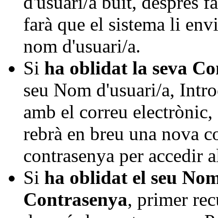
d'usuari/a buit, després f
farà que el sistema li env
nom d'usuari/a.
Si
ha oblidat la seva C
seu Nom d'usuari/a, Intr
amb el correu electrònic, 
rebrà en breu una nova c
contrasenya per accedir a
Si
ha oblidat el seu Nom
Contrasenya
, primer re