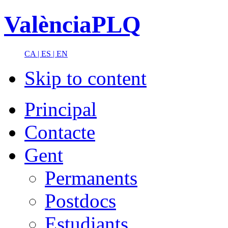
ValènciaPLQ
CA |
ES |
EN
Skip to content
Principal
Contacte
Gent
Permanents
Postdocs
Estudiants