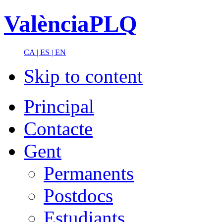
ValènciaPLQ
CA |
ES |
EN
Skip to content
Principal
Contacte
Gent
Permanents
Postdocs
Estudiants