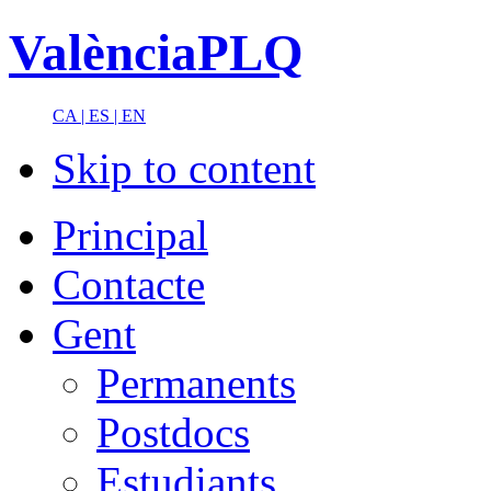
ValènciaPLQ
CA |
ES |
EN
Skip to content
Principal
Contacte
Gent
Permanents
Postdocs
Estudiants