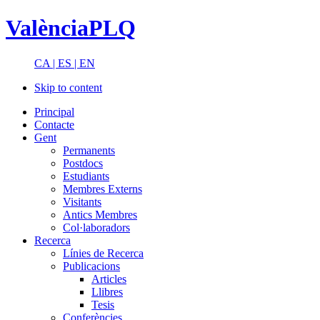
ValènciaPLQ
CA |
ES |
EN
Skip to content
Principal
Contacte
Gent
Permanents
Postdocs
Estudiants
Membres Externs
Visitants
Antics Membres
Col·laboradors
Recerca
Línies de Recerca
Publicacions
Articles
Llibres
Tesis
Conferències