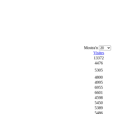
Mostra'n
Visites
13372
4476
5305
4800
4995
6955
6601
4598
5450
5389
5486