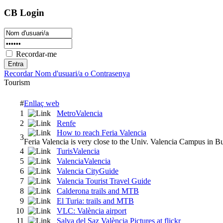
CB Login
Recordar-me
Recordar Nom d'usuari/a o Contrasenya
Tourism
#
Enllaç web
1
MetroValencia
2
Renfe
How to reach Feria Valencia
3
Feria Valencia is very close to the Univ. Valencia Campus in Bu
4
TurisValencia
5
ValenciaValencia
6
Valencia CityGuide
7
Valencia Tourist Travel Guide
8
Calderona trails and MTB
9
El Turia: trails and MTB
10
VLC: València airport
11
Salva del Saz València Pictures at flickr