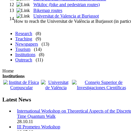
12
Wikiloc (bike and pedestrian routes)
13
Bikemap routes
Universitat de Valencia at Burjassot
14
How to reach the Universitat de València at Burjassot (in parti
Research
(8)
Teaching
(9)
Newspapers
(13)
Tourism
(14)
Institutions
(8)
Outreach
(11)
Home
Institutions
Latest News
International Workshop on Theoretical Aspects of the Discret
Time Quantum Walk
28.10.11
III Prometeo Workshop