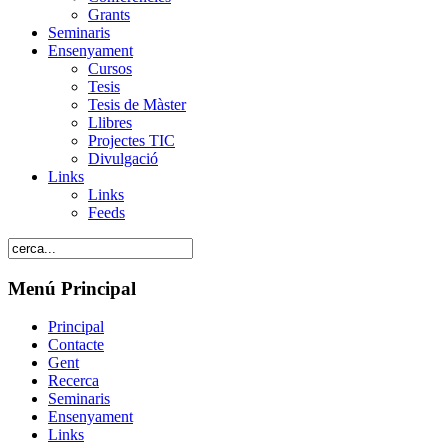
Grants
Seminaris
Ensenyament
Cursos
Tesis
Tesis de Màster
Llibres
Projectes TIC
Divulgació
Links
Links
Feeds
Menú Principal
Principal
Contacte
Gent
Recerca
Seminaris
Ensenyament
Links