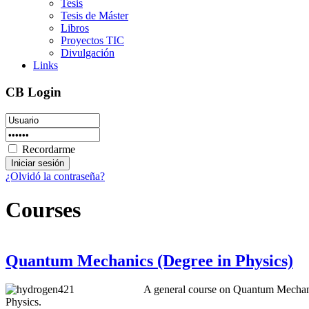
Tesis
Tesis de Máster
Libros
Proyectos TIC
Divulgación
Links
CB Login
Recordarme
¿Olvidó la contraseña?
Courses
Quantum Mechanics (Degree in Physics)
A general course on Quantum Mechanics
Physics.