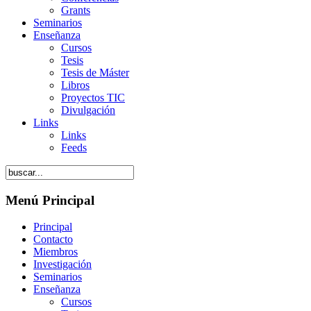
Grants
Seminarios
Enseñanza
Cursos
Tesis
Tesis de Máster
Libros
Proyectos TIC
Divulgación
Links
Links
Feeds
Menú Principal
Principal
Contacto
Miembros
Investigación
Seminarios
Enseñanza
Cursos