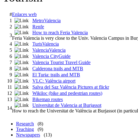
#
Enlaces web
1
MetroValencia
2
Renfe
How to reach Feria Valencia
3
Feria Valencia is very close to the Univ. Valencia Campus in Bur
4
TurisValencia
5
ValenciaValencia
6
Valencia CityGuide
7
Valencia Tourist Travel Guide
8
Calderona trails and MTB
9
El Turia: trails and MTB
10
VLC: València airport
11
Salva del Saz València Pictures at flickr
12
Wikiloc (bike and pedestrian routes)
13
Bikemap routes
Universitat de Valencia at Burjassot
14
How to reach the Universitat de València at Burjassot (in particu
Research
(8)
Teaching
(9)
Newspapers
(13)