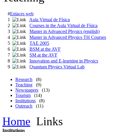
#
Enlaces web
1
Aula Virtual de Física
2
Courses in the Aula Virtual de Física
3
Master in Advanced Physics (english)
4
Master in Advanced Physics TH Courses
5
TAE 2005
6
BSM at the AVF
7
SM at the AVF
8
Innovation and E-learning in Physics
9
Quantum Physics Virtual Lab
Research
(8)
Teaching
(9)
Newspapers
(13)
Tourism
(14)
Institutions
(8)
Outreach
(11)
Home
Links
Institutions