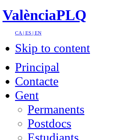
ValènciaPLQ
CA |
ES |
EN
Skip to content
Principal
Contacte
Gent
Permanents
Postdocs
Estudiants