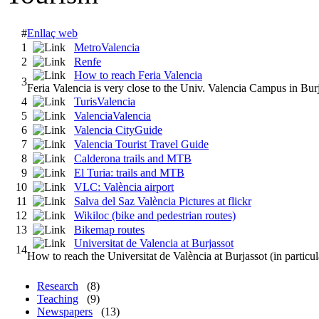
#
Enllaç web
1
MetroValencia
2
Renfe
How to reach Feria Valencia
3
Feria Valencia is very close to the Univ. Valencia Campus in Bur
4
TurisValencia
5
ValenciaValencia
6
Valencia CityGuide
7
Valencia Tourist Travel Guide
8
Calderona trails and MTB
9
El Turia: trails and MTB
10
VLC: València airport
11
Salva del Saz València Pictures at flickr
12
Wikiloc (bike and pedestrian routes)
13
Bikemap routes
Universitat de Valencia at Burjassot
14
How to reach the Universitat de València at Burjassot (in particu
Research
(8)
Teaching
(9)
Newspapers
(13)