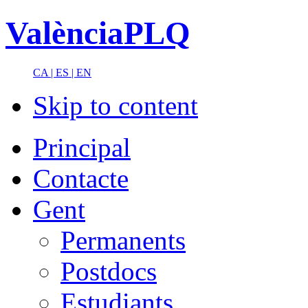
ValènciaPLQ
CA |
ES |
EN
Skip to content
Principal
Contacte
Gent
Permanents
Postdocs
Estudiants